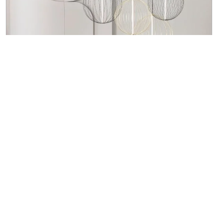
COMPTOIR BAR HIBISCUS
2 890,00
€
À partir de
Ce comptoir estaminet en acacia massif est un incontournable