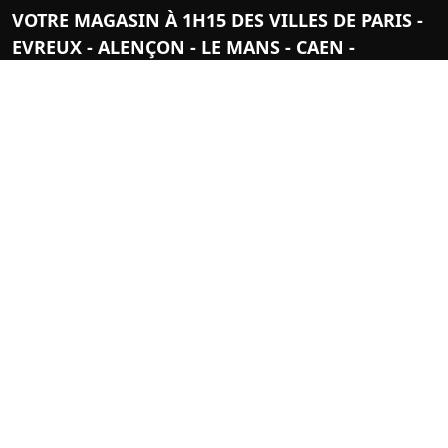
VOTRE MAGASIN À 1H15 DES VILLES DE PARIS -
EVREUX - ALENÇON - LE MANS - CAEN -
CHARTRES
Adresse magasin - ateliers - dépôt
Zone Commerciale Route de Verneuil - Dreux
1 le Bois Aulard
61300 Saint Sulpice sur Risle
L'AIGLE
Horaires magasin
Du mardi au vendredi
9h-12h/14h-19h
Samedi : 9h-12h/14h-18h30
02 33 24 04 65