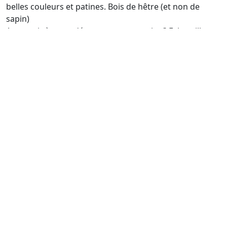
belles couleurs et patines. Bois de hêtre (et non de
sapin)
A assortir à votre déco et votre sommier ? Echantillons
et coloris disponibles en magasin
hauteur 8/10/15/17/20/25/30 cm et coloris au choix.
Fabrication française
VOTRE MAGASIN À 1H15 DES VILLES DE PARIS -
EVREUX - ALENÇON - LE MANS - CAEN -
CHARTRES