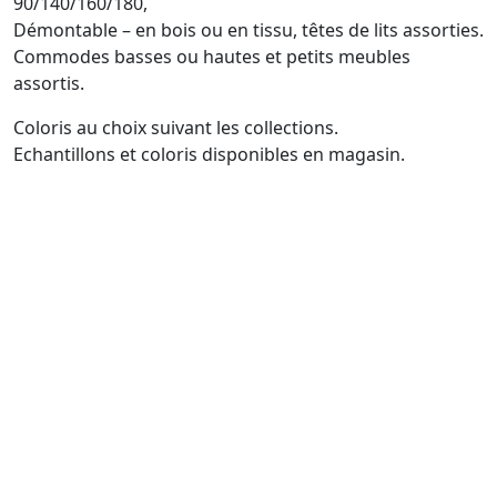
90/140/160/180,
Démontable – en bois ou en tissu, têtes de lits assorties.
Commodes basses ou hautes et petits meubles
assortis.
Coloris au choix suivant les collections.
Echantillons et coloris disponibles en magasin.
VOTRE MAGASIN À 1H15 DES VILLES DE PARIS -
EVREUX - ALENÇON - LE MANS - CAEN -
CHARTRES