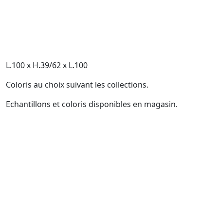
L.100 x H.39/62 x L.100
Coloris au choix suivant les collections.
Echantillons et coloris disponibles en magasin.
VOTRE MAGASIN À 1H15 DES VILLES DE PARIS -
EVREUX - ALENÇON - LE MANS - CAEN -
CHARTRES