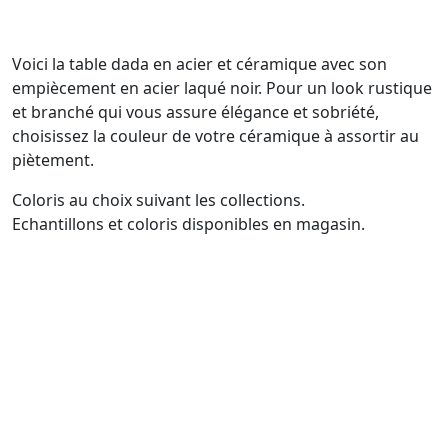
Voici la table dada en acier et céramique avec son
empiècement en acier laqué noir. Pour un look rustique
et branché qui vous assure élégance et sobriété,
choisissez la couleur de votre céramique à assortir au
piètement.
Coloris au choix suivant les collections.
Echantillons et coloris disponibles en magasin.
VOTRE MAGASIN À 1H15 DES VILLES DE PARIS -
EVREUX - ALENÇON - LE MANS - CAEN -
CHARTRES